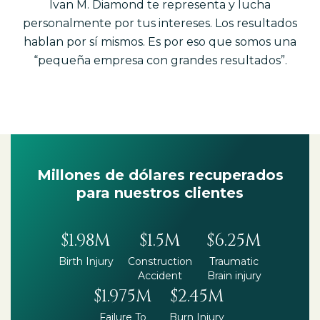
Ivan M. Diamond te representa y lucha
personalmente por tus intereses. Los resultados
hablan por sí mismos. Es por eso que somos una
“pequeña empresa con grandes resultados”.
Millones de dólares recuperados
para nuestros clientes
$1.98M
$1.5M
$6.25M
Birth Injury
Construction
Traumatic
Accident
Brain injury
$1.975M
$2.45M
Failure To
Burn Injury